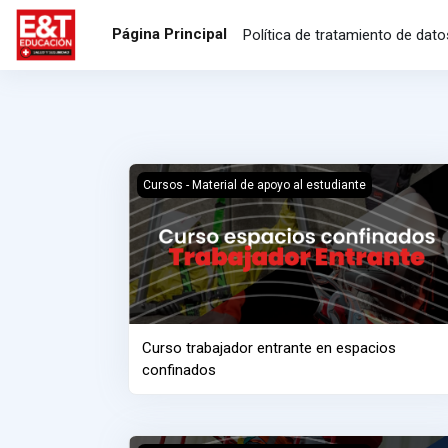
Salta al contenido principal
Página Principal
Política de tratamiento de dat
Curso trabajador entrante en espacios confina
Cursos - Material de apoyo al estudiante
Curso trabajador entrante en espacios
confinados