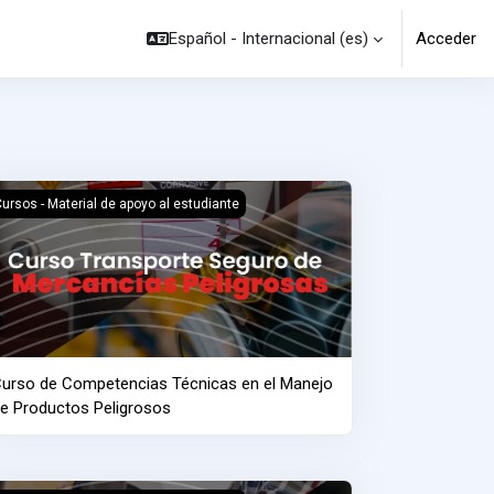
Español - Internacional ‎(es)‎
Acceder
urso de Competencias Técnicas en el Manejo de Productos Peligro
ursos - Material de apoyo al estudiante
urso de Competencias Técnicas en el Manejo
e Productos Peligrosos