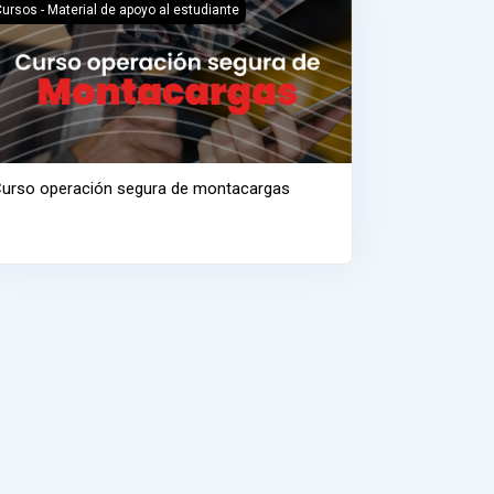
urso operación segura de montacargas
ursos - Material de apoyo al estudiante
urso operación segura de montacargas