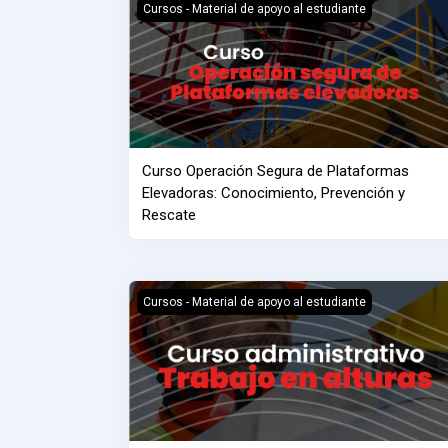
Curso Operación Segura de Plataformas Elevad
Cursos - Material de apoyo al estudiante
Curso Operación Segura de Plataformas
Elevadoras: Conocimiento, Prevención y
Rescate
Curso Jefes de Área trabajo en alturas Res 42
Cursos - Material de apoyo al estudiante